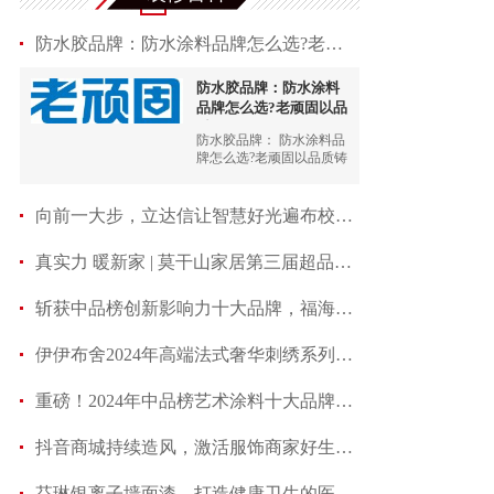
防水胶品牌：​防水涂料品牌怎么选?老顽固以品质铸
防水胶品牌：​防水涂料
品牌怎么选?老顽固以品
质铸
防水胶品牌： 防水涂料品
牌怎么选?老顽固以品质铸
就品牌,用心守护家
向前一大步，立达信让智慧好光遍布校园每个角落
真实力 暖新家 | 莫干山家居第三届超品日燃爆市场热
斩获中品榜创新影响力十大品牌，福海板材志在领航
伊伊布舍2024年高端法式奢华刺绣系列窗帘—《王者绒
重磅！2024年中品榜艺术涂料十大品牌揭开神秘面纱
抖音商城持续造风，激活服饰商家好生意，成就春夏
芬琳银离子墙面漆，打造健康卫生的医院墙面