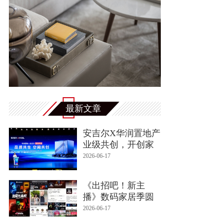
最新文章
安吉尔X华润置地产
业级共创，开创家
庭用水“4合1集
2026-06-17
《出招吧！新主
播》数码家居季圆
满收官，“别墅大
2026-06-17