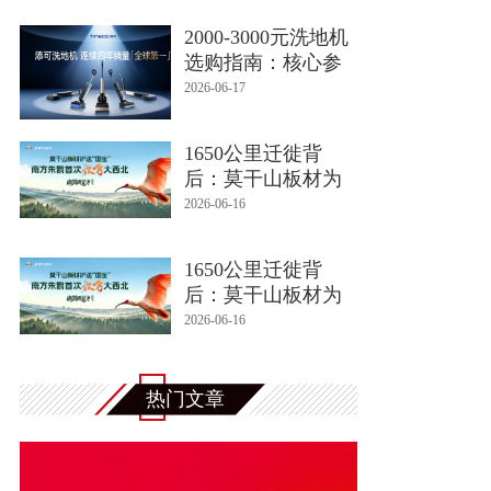
2000-3000元洗地机
选购指南：核心参
数、核心功能、避
2026-06-17
1650公里迁徙背
后：莫干山板材为
朱鹮适应西北生存
2026-06-16
环
1650公里迁徙背
后：莫干山板材为
朱鹮适应西北生存
2026-06-16
环
热门文章